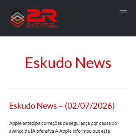
Toggl
navig
Eskudo News
Eskudo News – (02/07/2026)
Apple antecipa correções de segurança por causa do
avanço da IA ofensiva A Apple informou que está