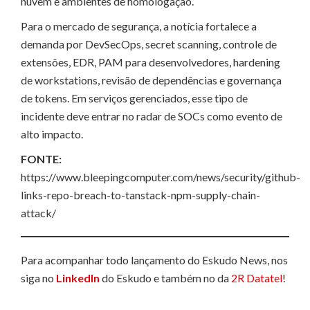
nuvem e ambientes de homologação.
Para o mercado de segurança, a notícia fortalece a
demanda por DevSecOps, secret scanning, controle de
extensões, EDR, PAM para desenvolvedores, hardening
de workstations, revisão de dependências e governança
de tokens. Em serviços gerenciados, esse tipo de
incidente deve entrar no radar de SOCs como evento de
alto impacto.
FONTE:
https://www.bleepingcomputer.com/news/security/github-
links-repo-breach-to-tanstack-npm-supply-chain-
attack/
Para acompanhar todo lançamento do Eskudo News, nos
siga no
LinkedIn
do Eskudo e também no da
2R Datatel
!