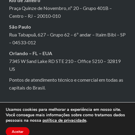
Rio de Janeiro
Praça Quinze de Novembro, nº 20 – Grupo 401B –
Centro – RJ – 20010-010
São Paulo
Rua Tabapuã, 627 – Grupo 62 – 6º andar – Itaim Bibi – SP
– 04533-012
Orlando – FL – EUA
7345 W Sand Lake RD STE 210 – Office 5210 – 32819
US
Pontos de atendimento técnico e comercial em todas as
capitais do Brasil.
Usamos cookies para melhorar a experiência em nosso site.
Você consegue mais informações sobre como tratamos dados
pessoais na nossa
política de privacidade
.
© 2024 · All rights reserved
-
Powered by
Vuno
Aceitar