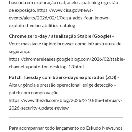
baseada em exploração real; acelera patching e gestão
de exposição. https://www.cisa.gov/news-
events/alerts/2026/02/17/cisa-adds-four-known-
exploited-vulnerabilities-catalog
Chrome zero-day / atualização Stable (Google)
–
Vetor massivo e rápido; browser como infraestrutura de
segurança.
https://chromereleases.googleblog.com/2026/02/stable-
channel-update-for-desktop_13.html
Patch Tuesday com 6 zero-days explorados (ZDI)
–
Alta urgência e pressão operacional; exige detecção +
patch com comprovação.
https://www.thezdi.com/blog/2026/2/10/the-february-
2026-security-update-review
Para acompanhar todo lançamento do Eskudo News, nos